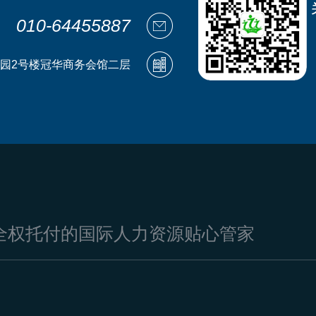
010-64455887
园2号楼冠华商务会馆二层
全权托付的国际人力资源贴心管家