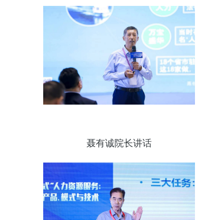
聂有诚院长讲话