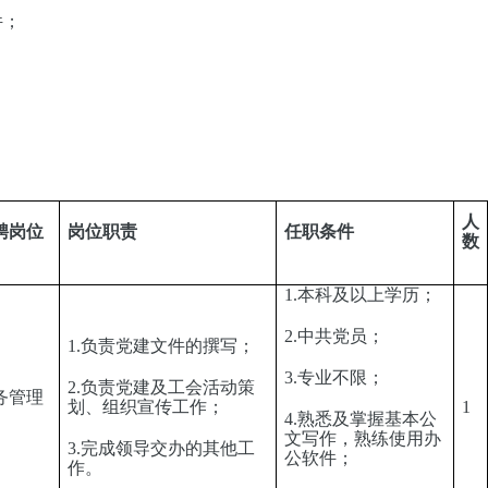
件；
。
人
聘岗位
岗位职责
任职条件
数
1.本科及以上学历；
2.中共党员；
1.负责党建文件的撰写；
3.专业不限；
2.负责党建及工会活动策
务管理
划、组织宣传工作；
1
4.熟悉及掌握基本公
文写作，熟练使用办
3.完成领导交办的其他工
公软件；
作。