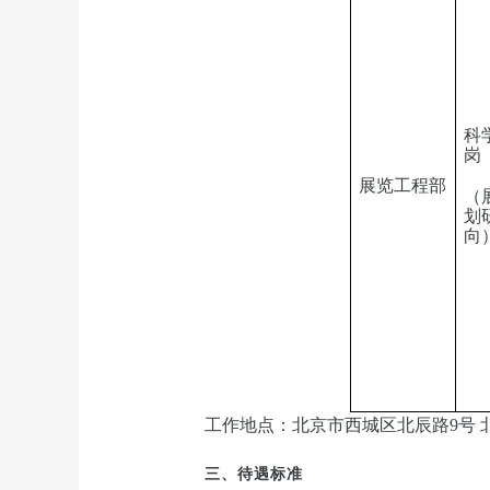
科
岗
展览工程部
（
划
向
工作地点：北京市西城区北辰路9号 
三、待遇标准