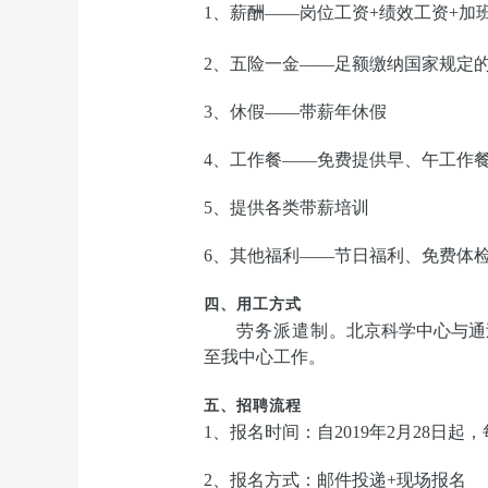
1
、薪酬——岗位工资+绩效工资+加班
2
、五险一金——足额缴纳国家规定
3
、休假——带薪年休假
4
、工作餐——免费提供早、午工作
5
、提供各类带薪培训
6
、其他福利——节日福利、免费体
四、用工方式
劳务派遣制
。北京科学中心
与通
至我中心工作。
五、招聘流程
1
、报名时间：自
2019
年2月28日起，每
2
、报名方式：邮件投递+现场报名