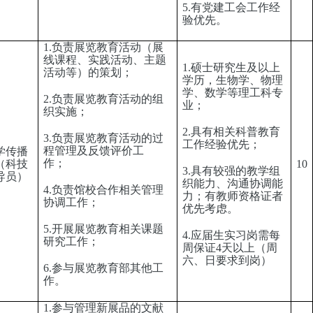
5.有党建工会工作经
验优先。
1.负责展览教育活动（展
线课程、实践活动、主题
1.硕士研究生及以上
活动等）的策划；
学历，生物学、物理
学、数学等理工科专
2.负责展览教育活动的组
业；
织实施；
2.具有相关科普教育
3.负责展览教育活动的过
工作经验优先；
程管理及反馈评价工
学传播
作；
（科技
10
3.具有较强的教学组
导员）
织能力、沟通协调能
4.负责馆校合作相关管理
力；有教师资格证者
协调工作；
优先考虑。
5.开展展览教育相关课题
4.应届生实习岗需每
研究工作；
周保证4天以上（周
六、日要求到岗）
6.参与展览教育部其他工
作。
1.参与管理新展品的文献