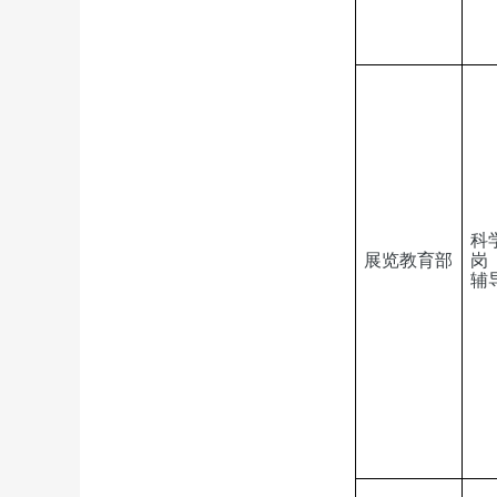
科
展览教育部
岗
辅